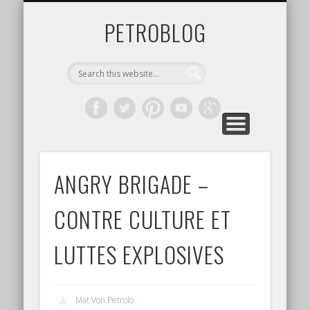
LA LIBRAIRIE
GALERIE
TRASHPOPCULTURE
RESISTANCE
ROCK PUNK
EROTICA
ABOUT
artworks & photos
voir la boutique
PETROBLOG
ANGRY BRIGADE –
CONTRE CULTURE ET
LUTTES EXPLOSIVES
Mat Von Petrolo