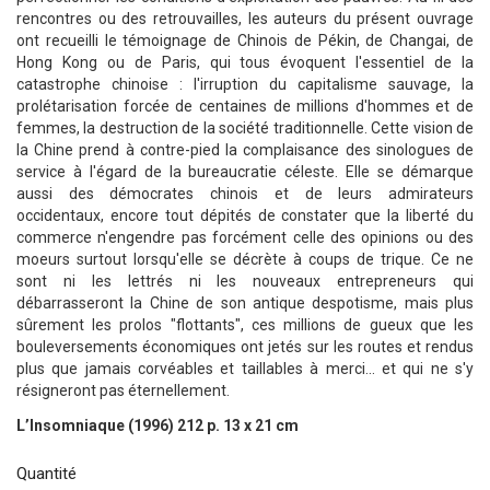
rencontres ou des retrouvailles, les auteurs du présent ouvrage
ont recueilli le témoignage de Chinois de Pékin, de Changai, de
Hong Kong ou de Paris, qui tous évoquent l'essentiel de la
catastrophe chinoise : l'irruption du capitalisme sauvage, la
prolétarisation forcée de centaines de millions d'hommes et de
femmes, la destruction de la société traditionnelle. Cette vision de
la Chine prend à contre-pied la complaisance des sinologues de
service à l'égard de la bureaucratie céleste. Elle se démarque
aussi des démocrates chinois et de leurs admirateurs
occidentaux, encore tout dépités de constater que la liberté du
commerce n'engendre pas forcément celle des opinions ou des
moeurs surtout lorsqu'elle se décrète à coups de trique. Ce ne
sont ni les lettrés ni les nouveaux entrepreneurs qui
débarrasseront la Chine de son antique despotisme, mais plus
sûrement les prolos "flottants", ces millions de gueux que les
bouleversements économiques ont jetés sur les routes et rendus
plus que jamais corvéables et taillables à merci... et qui ne s'y
résigneront pas éternellement.
L’Insomniaque (1996) 212 p. 13 x 21 cm
Quantité