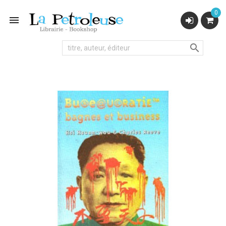
0

