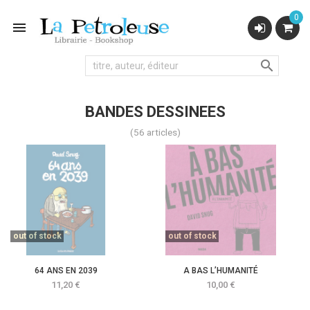
0


BANDES DESSINEES
(56 articles)
out of stock
out of stock
64 ANS EN 2039
A BAS L’HUMANITÉ
Prix
Prix
11,20 €
10,00 €