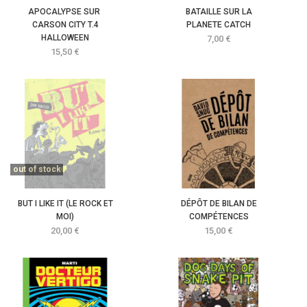
APOCALYPSE SUR
BATAILLE SUR LA
CARSON CITY T.4
PLANETE CATCH
HALLOWEEN
Prix
7,00 €
Prix
15,50 €
out of stock
BUT I LIKE IT (LE ROCK ET
DÉPÔT DE BILAN DE
MOI)
COMPÉTENCES
Prix
Prix
20,00 €
15,00 €