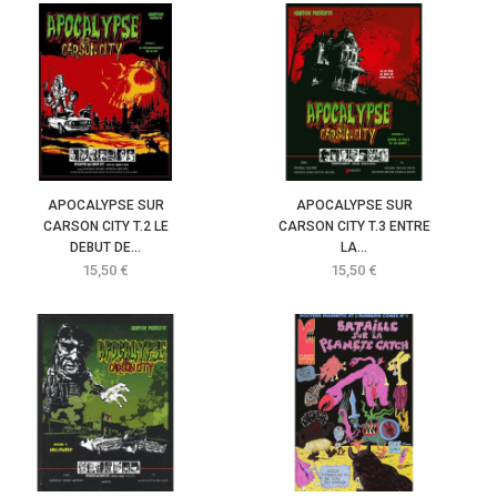
APOCALYPSE SUR
APOCALYPSE SUR
CARSON CITY T.2 LE
CARSON CITY T.3 ENTRE
DEBUT DE...
LA...
Prix
Prix
15,50 €
15,50 €