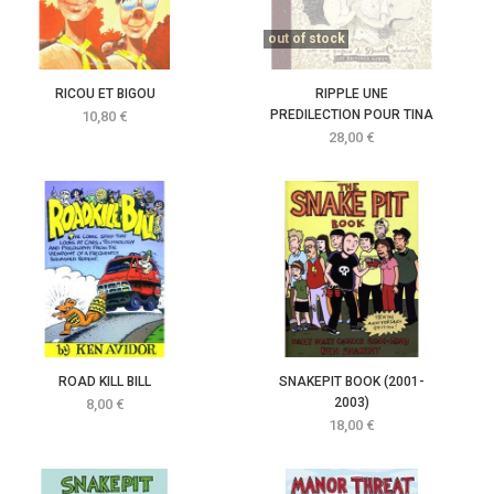
out of stock
RICOU ET BIGOU
RIPPLE UNE
Prix
PREDILECTION POUR TINA
10,80 €
Prix
28,00 €
ROAD KILL BILL
SNAKEPIT BOOK (2001-
Prix
2003)
8,00 €
Prix
18,00 €