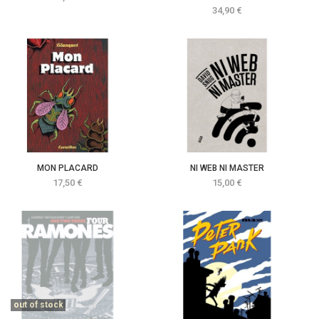
Prix
34,90 €
MON PLACARD
NI WEB NI MASTER
Prix
Prix
17,50 €
15,00 €
out of stock