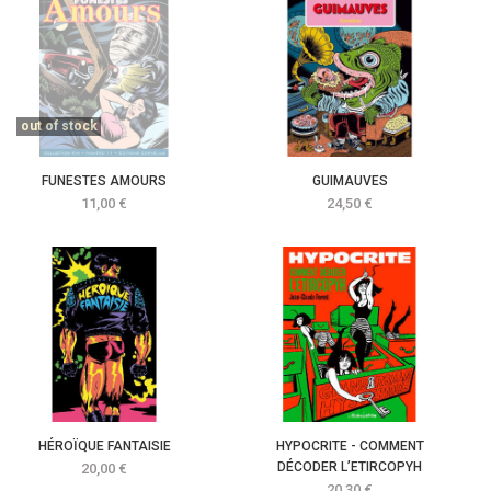
out of stock
FUNESTES AMOURS
GUIMAUVES
Prix
Prix
11,00 €
24,50 €
HÉROÏQUE FANTAISIE
HYPOCRITE - COMMENT
Prix
DÉCODER L’ETIRCOPYH
20,00 €
Prix
20,30 €