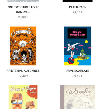
ONE TWO THREE FOUR
PETER PANK
RAMONES
Prix
29,50 €
Prix
20,00 €
PRINTEMPS AUTOMNES
RÊVE ECARLATE
Prix
Prix
17,30 €
29,50 €