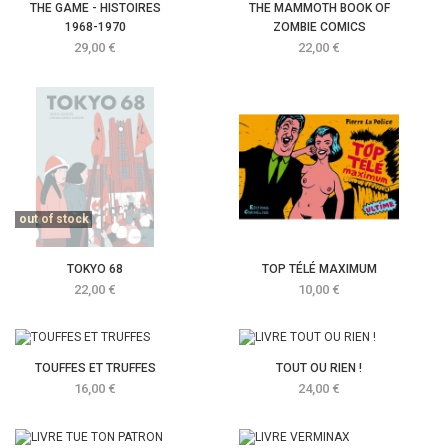
THE GAME - HISTOIRES
THE MAMMOTH BOOK OF
1968-1970
ZOMBIE COMICS
Prix
Prix
29,00 €
22,00 €
out of stock
TOKYO 68
TOP TÉLÉ MAXIMUM
Prix
Prix
22,00 €
10,00 €
TOUFFES ET TRUFFES
TOUT OU RIEN !
Prix
Prix
16,00 €
24,00 €