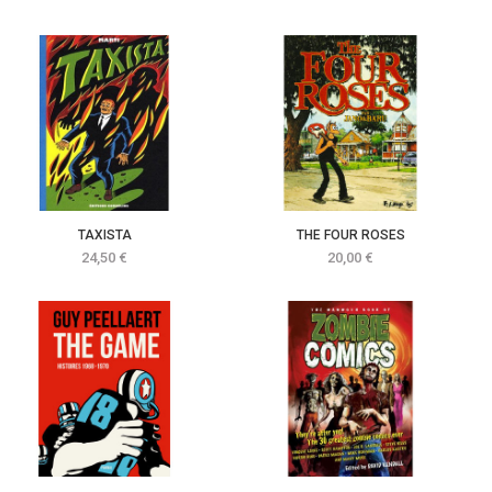
TAXISTA
THE FOUR ROSES
Prix
Prix
24,50 €
20,00 €