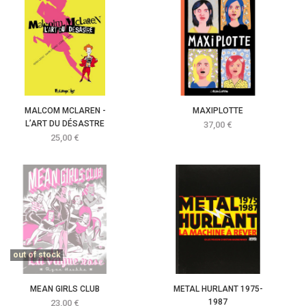
MALCOM MCLAREN -
MAXIPLOTTE
L’ART DU DÉSASTRE
Prix
37,00 €
Prix
25,00 €
out of stock
MEAN GIRLS CLUB
METAL HURLANT 1975-
Prix
1987
23,00 €