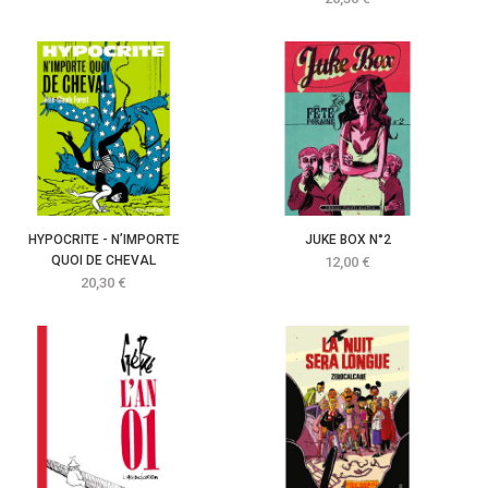
HYPOCRITE - N’IMPORTE
JUKE BOX N°2
QUOI DE CHEVAL
Prix
12,00 €
Prix
20,30 €