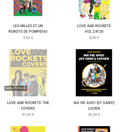
LES MILLES ET UN
LOVE AND ROCKETS
ROBOTS DE POMPIDOU
VOL.2 N°20
Prix
Prix
9,50 €
8,00 €
out of stock
LOVE AND ROCKETS: THE
MA VIE AVEC (ET SANS!)
COVERS
LUCIEN
Prix
Prix
37,00 €
25,00 €