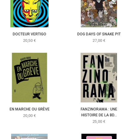
DOCTEUR VERTIGO
DOG DAYS OF SNAKE PIT
Prix
Prix
20,50 €
27,00 €
EN MARCHE OU GRÈVE
FANZINORAMA : UNE
Prix
HISTOIRE DE LA BD...
20,00 €
Prix
25,00 €