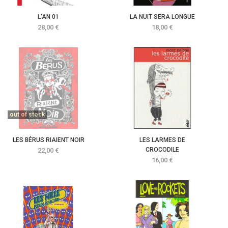
L'AN 01
LA NUIT SERA LONGUE
Prix
Prix
28,00 €
18,00 €
out of stock
LES BÉRUS RIAIENT NOIR
LES LARMES DE
Prix
CROCODILE
22,00 €
Prix
16,00 €