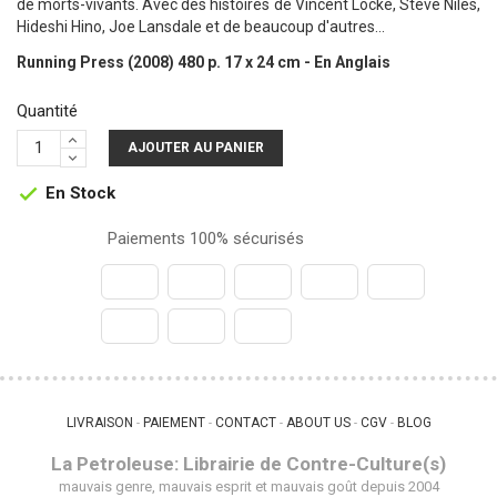
de morts-vivants. Avec des histoires de Vincent Locke, Steve Niles,
Hideshi Hino, Joe Lansdale et de beaucoup d'autres…
Running Press (2008) 480 p. 17 x 24 cm - En Anglais
Quantité
AJOUTER AU PANIER
En Stock

Paiements 100% sécurisés
LIVRAISON
PAIEMENT
CONTACT
ABOUT US
CGV
BLOG
 - 
 - 
 - 
 - 
 - 
La Petroleuse: Librairie de Contre-Culture(s)
mauvais genre, mauvais esprit et mauvais goût depuis 2004