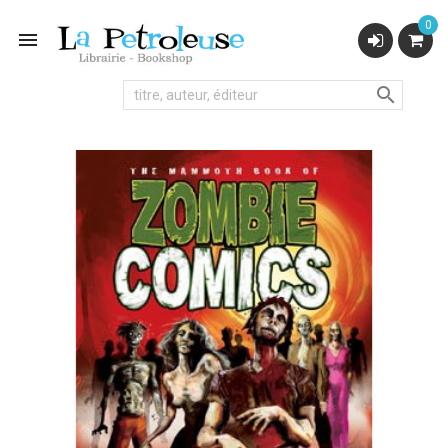
0

