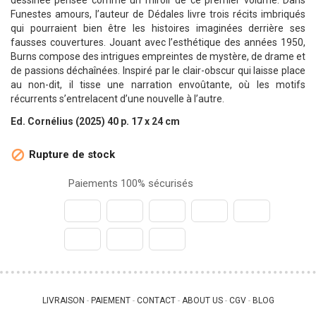
dessinée pensée comme un miroir de ce premier volume. Dans
Funestes amours, l’auteur de Dédales livre trois récits imbriqués
qui pourraient bien être les histoires imaginées derrière ses
fausses couvertures. Jouant avec l’esthétique des années 1950,
Burns compose des intrigues empreintes de mystère, de drame et
de passions déchaînées. Inspiré par le clair-obscur qui laisse place
au non-dit, il tisse une narration envoûtante, où les motifs
récurrents s’entrelacent d’une nouvelle à l’autre.
Ed. Cornélius (2025) 40 p. 17 x 24 cm
Rupture de stock

Paiements 100% sécurisés
LIVRAISON
PAIEMENT
CONTACT
ABOUT US
CGV
BLOG
 - 
 - 
 - 
 - 
 - 