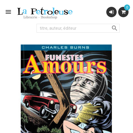
0

