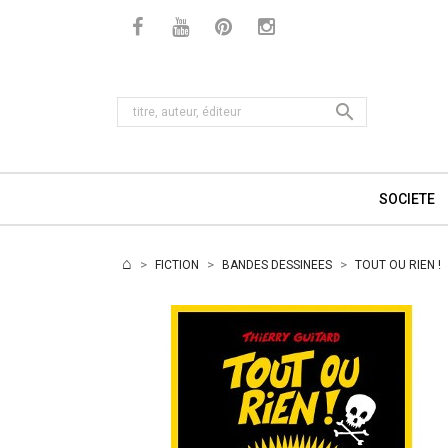

SOCIETE
FICTION
BANDES DESSINEES
TOUT OU RIEN !