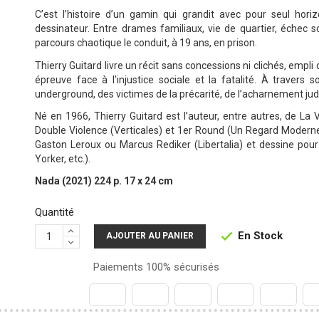
C’est l’histoire d’un gamin qui grandit avec pour seul horiz
dessinateur. Entre drames familiaux, vie de quartier, échec s
parcours chaotique le conduit, à 19 ans, en prison.
Thierry Guitard livre un récit sans concessions ni clichés, emp
épreuve face à l’injustice sociale et la fatalité. À travers s
underground, des victimes de la précarité, de l’acharnement jud
Né en 1966, Thierry Guitard est l’auteur, entre autres, de La V
Double Violence (Verticales) et 1er Round (Un Regard Moderne)
Gaston Leroux ou Marcus Rediker (Libertalia) et dessine pour 
Yorker, etc.).
Nada (2021) 224 p. 17 x 24 cm
Quantité
En Stock

AJOUTER AU PANIER
Paiements 100% sécurisés