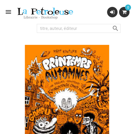
0

