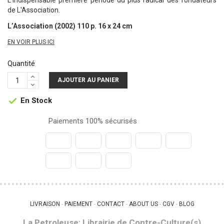
L'indispensable première période du plus radical des fondateurs
de L'Association.
L’Association (2002) 110 p. 16 x 24 cm
EN VOIR PLUS ICI
Quantité
AJOUTER AU PANIER
En Stock

Paiements 100% sécurisés
LIVRAISON
PAIEMENT
CONTACT
ABOUT US
CGV
BLOG
 - 
 - 
 - 
 - 
 - 
La Petroleuse: Librairie de Contre-Culture(s)