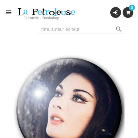
0

