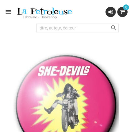
0

