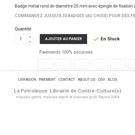
Badge métal rond de diamètre 25 mm avec épingle de fixation 
COMMANDEZ JUSQU'A 20 BADGES (AU CHOIX) POUR DES FR
Quantité
En Stock

AJOUTER AU PANIER
Paiements 100% sécurisés
LIVRAISON
PAIEMENT
CONTACT
ABOUT US
CGV
BLOG
 - 
 - 
 - 
 - 
 - 
La Petroleuse: Librairie de Contre-Culture(s)
mauvais genre, mauvais esprit et mauvais goût depuis 2004