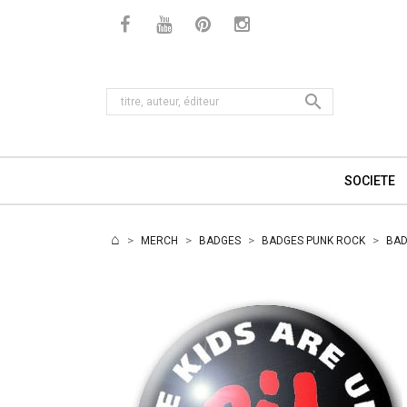

SOCIETE
MERCH
BADGES
BADGES PUNK ROCK
BAD