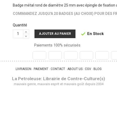
Badge métal rond de diamètre 25 mm avec épingle de fixation 
COMMANDEZ JUSQU'A 20 BADGES (AU CHOIX) POUR DES FR
Quantité
En Stock

AJOUTER AU PANIER
Paiements 100% sécurisés
LIVRAISON
PAIEMENT
CONTACT
ABOUT US
CGV
BLOG
 - 
 - 
 - 
 - 
 - 
La Petroleuse: Librairie de Contre-Culture(s)
mauvais genre, mauvais esprit et mauvais goût depuis 2004