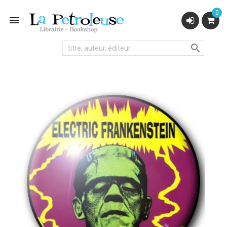
0

