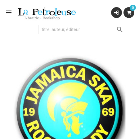
0

