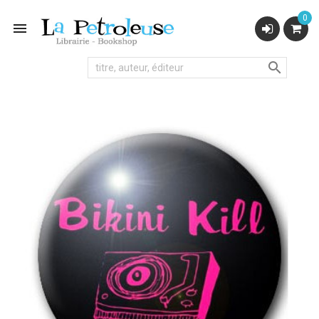
0

