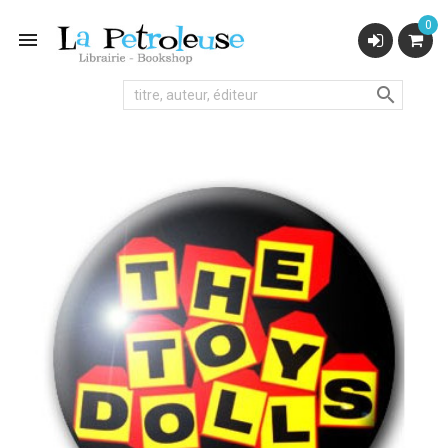
0

