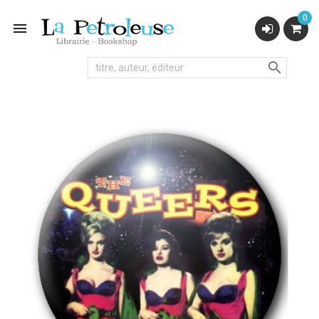
0

