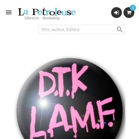
0

