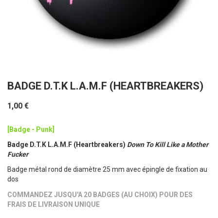
BADGE D.T.K L.A.M.F (HEARTBREAKERS)
1,00 €
[Badge - Punk]
Badge D.T.K L.A.M.F (Heartbreakers)
Down To Kill Like a Mother
Fucker
Badge métal rond de diamètre 25 mm avec épingle de fixation au
dos
COMMANDEZ JUSQU'A 20 BADGES (AU CHOIX) POUR DES
FRAIS DE LIVRAISON UNIQUE