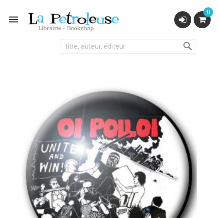
0

