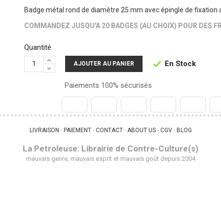
Badge métal rond de diamètre 25 mm avec épingle de fixation 
COMMANDEZ JUSQU'A 20 BADGES (AU CHOIX) POUR DES FR
Quantité
En Stock

AJOUTER AU PANIER
Paiements 100% sécurisés
LIVRAISON
PAIEMENT
CONTACT
ABOUT US
CGV
BLOG
 - 
 - 
 - 
 - 
 - 
La Petroleuse: Librairie de Contre-Culture(s)
mauvais genre, mauvais esprit et mauvais goût depuis 2004