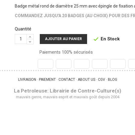
Badge métal rond de diamètre 25 mm avec épingle de fixation 
COMMANDEZ JUSQU'A 20 BADGES (AU CHOIX) POUR DES FR
Quantité
En Stock

AJOUTER AU PANIER
Paiements 100% sécurisés
LIVRAISON
PAIEMENT
CONTACT
ABOUT US
CGV
BLOG
 - 
 - 
 - 
 - 
 - 
La Petroleuse: Librairie de Contre-Culture(s)
mauvais genre, mauvais esprit et mauvais goût depuis 2004