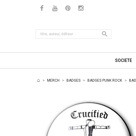

SOCIETE
MERCH
BADGES
BADGES PUNK ROCK
BAD