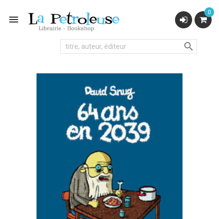
0

