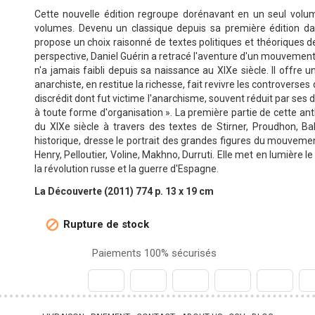
Cette nouvelle édition regroupe dorénavant en un seul vol
volumes. Devenu un classique depuis sa première édition dan
propose un choix raisonné de textes politiques et théoriques 
perspective, Daniel Guérin a retracé l'aventure d'un mouvement p
n'a jamais faibli depuis sa naissance au XIXe siècle. Il offre
anarchiste, en restitue la richesse, fait revivre les controverses
discrédit dont fut victime l'anarchisme, souvent réduit par ses d
à toute forme d'organisation ». La première partie de cette ant
du XIXe siècle à travers des textes de Stirner, Proudhon, Ba
historique, dresse le portrait des grandes figures du mouvement
Henry, Pelloutier, Voline, Makhno, Durruti. Elle met en lumière le
la révolution russe et la guerre d'Espagne.
La Découverte (2011) 774 p. 13 x 19 cm
Rupture de stock

Paiements 100% sécurisés