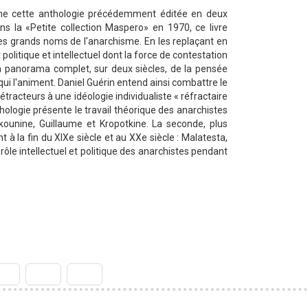
ume cette anthologie précédemment éditée en deux
s la «Petite collection Maspero» en 1970, ce livre
des grands noms de l'anarchisme. En les replaçant en
olitique et intellectuel dont la force de contestation
 un panorama complet, sur deux siècles, de la pensée
 qui l'animent. Daniel Guérin entend ainsi combattre le
étracteurs à une idéologie individualiste « réfractaire
hologie présente le travail théorique des anarchistes
kounine, Guillaume et Kropotkine. La seconde, plus
 à la fin du XIXe siècle et au XXe siècle : Malatesta,
 rôle intellectuel et politique des anarchistes pendant