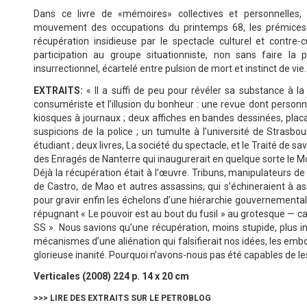
Dans ce livre de «mémoires» collectives et personnelles
mouvement des occupations du printemps 68, les prémices
récupération insidieuse par le spectacle culturel et contre-c
participation au groupe situationniste, non sans faire la
insurrectionnel, écartelé entre pulsion de mort et instinct de vie.
EXTRAITS:
« Il a suffi de peu pour révéler sa substance à la
consumériste et l’illusion du bonheur : une revue dont person
kiosques à journaux ; deux affiches en bandes dessinées, plac
suspicions de la police ; un tumulte à l’université de Strasbou
étudiant ; deux livres, La société du spectacle, et le Traité de sa
des Enragés de Nanterre qui inaugurerait en quelque sorte le
Déjà la récupération était à l’œuvre. Tribuns, manipulateurs de
de Castro, de Mao et autres assassins, qui s’échineraient à a
pour gravir enfin les échelons d’une hiérarchie gouvernemental
répugnant « Le pouvoir est au bout du fusil » au grotesque — ca
SS ». Nous savions qu’une récupération, moins stupide, plus i
mécanismes d’une aliénation qui falsifierait nos idées, les emboî
glorieuse inanité. Pourquoi n’avons-nous pas été capables de les
Verticales (2008) 224 p. 14 x 20 cm
>>> LIRE DES EXTRAITS SUR LE PETROBLOG