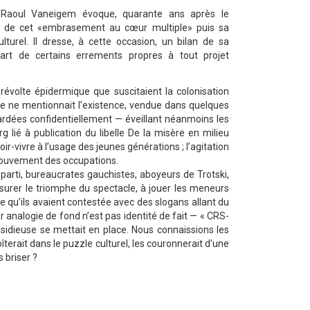
, Raoul Vaneigem évoque, quarante ans après le
 de cet «embrasement au cœur multiple» puis sa
ulturel. Il dresse, à cette occasion, un bilan de sa
 part de certains errements propres à tout projet
 révolte épidermique que suscitaient la colonisation
ne ne mentionnait l’existence, vendue dans quelques
ardées confidentiellement — éveillant néanmoins les
rg lié à publication du libelle De la misère en milieu
voir-vivre à l’usage des jeunes générations ; l’agitation
 Mouvement des occupations.
 parti, bureaucrates gauchistes, aboyeurs de Trotski,
ssurer le triomphe du spectacle, à jouer les meneurs
e qu’ils avaient contestée avec des slogans allant du
r analogie de fond n’est pas identité de fait — « CRS-
nsidieuse se mettait en place. Nous connaissions les
terait dans le puzzle culturel, les couronnerait d’une
 briser ?