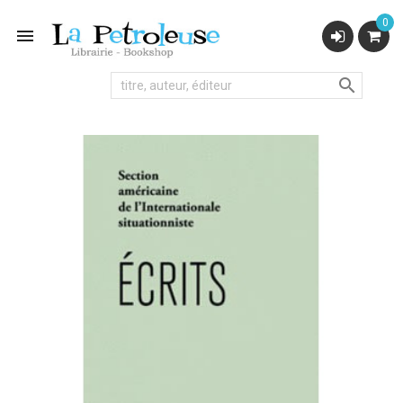
0

