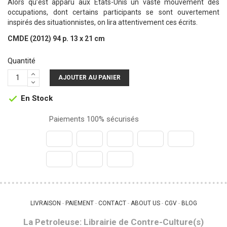
Alors qu’est apparu aux États-Unis un vaste mouvement des
occupations, dont certains participants se sont ouvertement
inspirés des situationnistes, on lira attentivement ces écrits.
CMDE (2012) 94 p. 13 x 21 cm
Quantité
AJOUTER AU PANIER
En Stock

Paiements 100% sécurisés
LIVRAISON
PAIEMENT
CONTACT
ABOUT US
CGV
BLOG
 - 
 - 
 - 
 - 
 - 
La Petroleuse: Librairie de Contre-Culture(s)