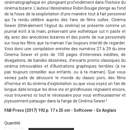
cinématographique en plongeant profondément dans l'histoire du
cinéma bizarre. L’auteur/dessinateur Robin Bougie plonge au fond
de la fosse de la sexploitation d'une manière tout à fait personnel
qui l'a rendu célèbre auprès des fans de films cultes. Cinéma
Sewer (littéralement l’égout du cinéma) se présente comme un
journal écrit à la main, préservant une esthétique cut n paste et
diy, avec des anecdotes bizarres et des points de vue personnels
sur tous les films que ta maman t’as toujours interdit de regarder.
Voici donc une compilation enrichie des numéros 27 à 29 du zine
Cinema Sewer et près de 100 pages d'interviews inédites, de
divagations, de bandes dessinées, d’encarts promo classiques du
cinéma introuvables et d’illustrations graphiques terribles (à ne
pas toujours conseiller aux enfants…ou à ta maman). Que vous
veniez juste de découvrir le monde du classic porn, des films
d’horreur et du cinéma d'exploitation ou que vous soyez un fan de
longue date lorsque les drive-ins et grindhouses régnaient encore,
vous trouverez ici tout le nécessaire pour vous enthousiasmer et
joyeusement patauger dans la fange de Cinéma Sewer !
FAB Press (2017) 192 p. 17 x 25 cm - Softcover - En Anglais
Quantité