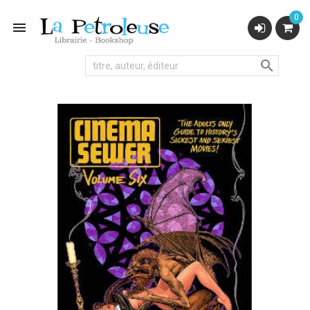
0

