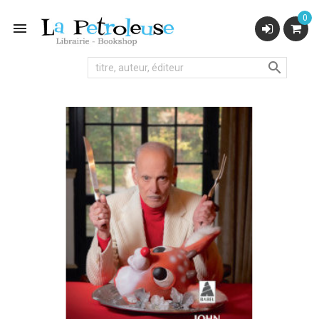
0

