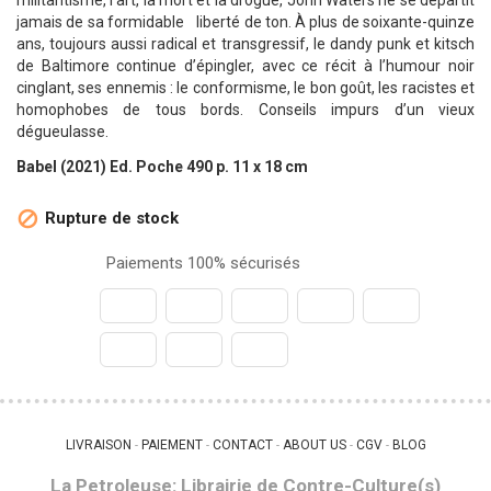
militantisme, l’art, la mort et la drogue, John Waters ne se départit
jamais de sa formidable liberté de ton. À plus de soixante-quinze
ans, toujours aussi radical et transgressif, le dandy punk et kitsch
de Baltimore continue d’épingler, avec ce récit à l’humour noir
cinglant, ses ennemis : le conformisme, le bon goût, les racistes et
homophobes de tous bords. Conseils impurs d’un vieux
dégueulasse.
Babel (2021) Ed. Poche 490 p. 11 x 18 cm
Rupture de stock

Paiements 100% sécurisés
LIVRAISON
PAIEMENT
CONTACT
ABOUT US
CGV
BLOG
 - 
 - 
 - 
 - 
 - 
La Petroleuse: Librairie de Contre-Culture(s)