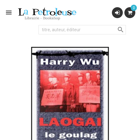
0

