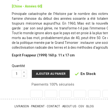
[Chine - Années 60]
Principale catastrophe de l'Histoire par le nombre des victim
famine chinoise du début des années soixante a été totaleme
toujours méconnue aujourd'hui. En 1960, Mao est la nouvelle 
garde : par son seul génie, ne transforme-t-il pas l'immense 
Tout le monde ignore alors que le pays est en proie à la plus terr
morts au bas mot, probablement plus de 40, peut-être 50. Ce 
de la politique menée par le Grand Timonier : instaurer une soc
collectivisation radicale des terres et à des méthodes d'agricul
Esprit Frappeur (1999) 160 p. 11 x 17 cm
Quantité
En Stock

AJOUTER AU PANIER
Paiements 100% sécurisés
LIVRAISON
PAIEMENT
CONTACT
ABOUT US
CGV
BLOG
 - 
 - 
 - 
 - 
 - 