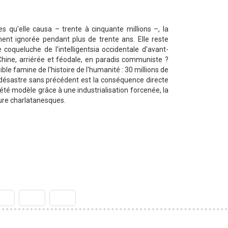
es qu'elle causa – trente à cinquante millions –, la
nt ignorée pendant plus de trente ans. Elle reste
coqueluche de l'intelligentsia occidentale d'avant-
Chine, arriérée et féodale, en paradis communiste ?
ible famine de l'histoire de l'humanité : 30 millions de
désastre sans précédent est la conséquence directe
iété modèle grâce à une industrialisation forcenée, la
ture charlatanesques.