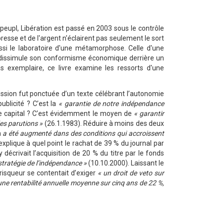
peupl, Libération est passé en 2003 sous le contrôle
resse et de l'argent n'éclairent pas seulement le sort
aussi le laboratoire d'une métamorphose. Celle d'une
i dissimule son conformisme économique derrière un
as exemplaire, ce livre examine les ressorts d'une
ession fut ponctuée d’un texte célébrant l’autonomie
ublicité ? C’est la
« garantie de notre indépendance
 le capital ? C’est évidemment le moyen de
« garantir
des parutions »
(26.1.1983). Réduire à moins des deux
n
a été augmenté dans des conditions qui accroissent
’explique à quel point le rachat de 39 % du journal par
y décrivait l’acquisition de 20 % du titre par le fonds
stratégie de l’indépendance »
(10.10.2000). Laissant le
l-risqueur se contentait d’exiger
« un droit de veto sur
une rentabilité annuelle moyenne sur cinq ans de 22 %,