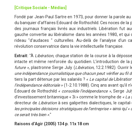
[Critique Sociale - Médias]
Fondé par Jean-Paul Sartre en 1973, pour donner la parole au 
du banquier d'affaires Edouard de Rothschild. Ces noces de la p
des journaux français livrés aux industriels. Libération fut 
gauche convertie au libéralisme dans les années 1980, et qu
rideau "d'audaces " culturelles. Au-delà de l'analyse d'un c
révolution conservatrice dans la vie intellectuelle française.
Extrait:
"À
Libération
, chaque station de la course à la déposs
intacte et même renforcée du quotidien. L’introduction de la p
future »
, plastronne Serge July (
Libération
, 12.2.1982). Ouvrir
une indépendance journalistique que chacun peut vérifier au fil 
tiers la part détenue par les salariés ?
« Le capital de
Libératio
l’indépendance éditoriale »
(1-2.10.1988). Cinq ans avant qu’il n
Édouard de Rothschild
« consolide l’indépendance
»
, Serge Jul
d’investissement britannique « 3i » comme le triomphe de
« La 
directeur de
Libération
à ses galipettes dialectiques, le capita
les principales décisions stratégiques de l’entreprise »
ainsi qu’
« 
ce serait très bien
»
."
Raisons d’Agir (2005) 134 p. 11x 18 cm