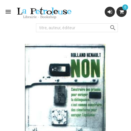
0

