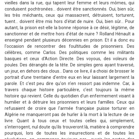
vieilles dans la rue, qui tapent leur femme et leurs mômes, qui
conduisent pochtronées... doivent être sanctionnés. Oui, bien sûr,
les très méchants, ceux qui massacrent, détruisent, torturent,
tuent... doivent être mis hors d'état de nuire. Oui, bien sûr... Pour
autant, la prison est-elle la bonne réponse à ce désir, légitime, de
sanctionner et de mettre hors d'état de nuire ? Rolland Hénault a
enseigné pendant plusieurs décennies en prison. Et il a donc eu
l'occasion de rencontrer des foultitudes de prisonniers. Des
célèbres, comme Carlos. Des politiques comme les militants
basques et ceux d'Action Directe. Des voyous, des voleurs de
poules. Des dérangés de la tête. De simples gens ayant traversé,
un jour, en dehors des clous... Dans ce livre, il a choisi de brosser le
portrait d'une trentaine d'entre eux en leur laissant largement la
parole. Et c'est peu dire qu'on n'en ressort pas indemne. Car, à
travers chaque histoire particulière, c'est toujours la même
histoire qui revient. Celle du quotidien d'un enfermement visant à
humilier et à détruire les prisonniers et leurs familles. Ceux qui
refusaient de croire que l'armée française puisse torturer en
Algérie ne manqueront pas de hurler à la mort à la lecture de ce
livre. Quant à tous ceux et toutes celles qui, simplement,
s'interrogent, nul doute qu'ils trouveront là, matière à comprendre
pourquoi, lors de toutes les insurrections et de toutes les