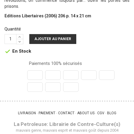
révolutions, on commence toujours par... ouvrir les portes des
prisons.
Editions Libertaires (2006) 206 p. 14 x 21 cm
Quantité
AJOUTER AU PANIER
En Stock

Paiements 100% sécurisés
LIVRAISON
PAIEMENT
CONTACT
ABOUT US
CGV
BLOG
 - 
 - 
 - 
 - 
 - 
La Petroleuse: Librairie de Contre-Culture(s)
mauvais genre, mauvais esprit et mauvais goût depuis 2004