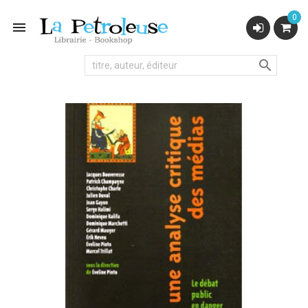
0

