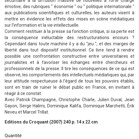
sécuritaire à la diffusion massive de nouvelles à forte charge
émotive, des rubriques " économie " ou " politique internationale "
aux publications scientifiques et culturelles, les auteurs visent à
mettre en évidence les effets des mises en scène médiatiques
sur l'information et la vie intellectuelle.
Comment restituer à la presse sa fonction critique, si sa perte est
la conséquence inéluctable des restructurations encours ?
Cependant dans toute machine il y a du "jeu ", et des marges de
liberté dans tout dispositif institutionnel. Ce livre tend à rendre
possible une confrontation constructive entre universitaires et
journalistes et à favoriser les échanges entre chercheurs et
professionnels de la presse. II tire les conséquences de ce qui est
observé, les comportements des intellectuels médiatiques qui, par
leur attitude respectueuse à l'égard de tous les pouvoirs établis,
sont en train de ruiner le débat public en France, en invitant à
réagir à ce constat.
Avec Patrick Champagne, Christophe Charle, Julien Duval, Jean
Gayon, Serge Halimi, Dominique Kalifa, Dominique Marchetti, Érik
Neveu et Marcel Trillat.
Editions du Croquant (2007) 240 p. 14 x 22 cm
Quantité