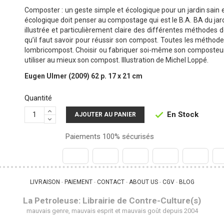
Composter : un geste simple et écologique pour un jardin sain et
écologique doit penser au compostage qui est le B.A. BA du ja
illustrée et particulièrement claire des différentes méthodes
qu’il faut savoir pour réussir son compost. Toutes les méthod
lombricompost. Choisir ou fabriquer soi-même son composteur. T
utiliser au mieux son compost. Illustration de Michel Loppé.
Eugen Ulmer (2009) 62 p. 17 x 21 cm
Quantité
En Stock

AJOUTER AU PANIER
Paiements 100% sécurisés
LIVRAISON
PAIEMENT
CONTACT
ABOUT US
CGV
BLOG
 - 
 - 
 - 
 - 
 - 
La Petroleuse: Librairie de Contre-Culture(s)
mauvais genre, mauvais esprit et mauvais goût depuis 2004