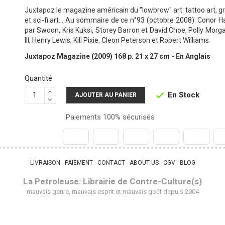
Juxtapoz le magazine américain du "lowbrow" art: tattoo art, graffi
et sci-fi art... Au sommaire de ce n°93 (octobre 2008): Conor 
par Swoon, Kris Kuksi, Storey Barron et David Choe, Polly Morga
III, Henry Lewis, Kill Pixie, Cleon Peterson et Robert Williams.
Juxtapoz Magazine (2009) 168 p. 21 x 27 cm - En Anglais
Quantité
En Stock

AJOUTER AU PANIER
Paiements 100% sécurisés
LIVRAISON
PAIEMENT
CONTACT
ABOUT US
CGV
BLOG
 - 
 - 
 - 
 - 
 - 
La Petroleuse: Librairie de Contre-Culture(s)
mauvais genre, mauvais esprit et mauvais goût depuis 2004