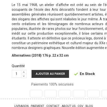
Le 15 mai 1968, un atelier d’affiche est créé au sein de l’é
occupants de l’école des Arts décoratifs fondent à leur tour 
assemblées générales réunissent quotidiennement artistes, ét
des slogans des affiches qui sont réalisées le jour même. À t
cents créations et les témoignages de nombreux acteurs de l
populaires, illustrée de rares photos sur leur fonctionnement, 
inédit sur cette production exceptionnelle, il brise certain
étudiants. Il atteste en définitive que ce précieux legs, donn
constitue un patrimoine esthétique et culturel majeur du XXe si
nombreux designers graphiques. Nouvelle édition augmentée et 
Alternatives (2018) 176 p. 22 x 32 cm
Quantité
En Stock

AJOUTER AU PANIER
Paiements 100% sécurisés
LIVRAISON
PAIEMENT
CONTACT
ABOUT US
CGV
BLOG
 - 
 - 
 - 
 - 
 - 