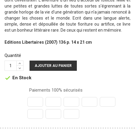
dont Oliveinstein. L'aventure d'un lieu d'acceuil de toxicos. Mille et
une petites et grandes luttes de toutes sortes s'égrennant à la
grande horloge de la vie d'une génération qui n'a jamais renoncé à
changer les choses et le monde. Ecrit dans une langue alerte,
simple, dense et dépouillée de toute fioriture ou artifice, ce livre
est un bonheur littéraire rare. De ceux qui restent en mémoire.
Editions Libertaires (2007) 136 p. 14 x 21 cm
Quantité
AJOUTER AU PANIER
En Stock

Paiements 100% sécurisés