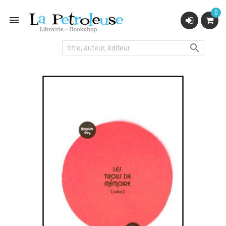
0

