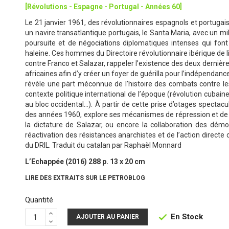
[Révolutions - Espagne - Portugal - Années 60]
Le 21 janvier 1961, des révolutionnaires espagnols et portuga
un navire transatlantique portugais, le Santa Maria, avec un mi
poursuite et de négociations diplomatiques intenses qui fon
haleine. Ces hommes du Directoire révolutionnaire ibérique de l
contre Franco et Salazar, rappeler l’existence des deux dernièr
africaines afin d’y créer un foyer de guérilla pour l’indépendan
révèle une part méconnue de l’histoire des combats contre les
contexte politique international de l’époque (révolution cubain
au bloc occidental…). À partir de cette prise d’otages spectacu
des années 1960, explore ses mécanismes de répression et de p
la dictature de Salazar, ou encore la collaboration des démocr
réactivation des résistances anarchistes et de l’action directe
du DRIL. Traduit du catalan par Raphaël Monnard
L’Echappée (2016) 288 p. 13 x 20 cm
LIRE DES EXTRAITS SUR LE PETROBLOG
Quantité
En Stock

AJOUTER AU PANIER