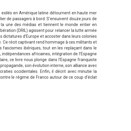
is exilés en Amérique latine détournent en haute mer
llier de passagers à bord. S’ensuivent douze jours de
t la une des médias et tiennent le monde entier en
ibération (DRIL) agissent pour relancer la lutte armée
es dictatures d’Europe et accoster dans leurs colonies
ce. Ce récit captivant rend hommage à ces militants et
 fascismes ibériques, tout en les replaçant dans le
e, indépendances africaines, intégration de l’Espagne
laire, ce livre nous plonge dans l’Espagne franquiste
ropagande, son évolution interne, son alliance avec
aties occidentales. Enfin, il décrit avec minutie la
 contre le régime de Franco autour de ce coup d’éclat