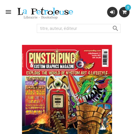
0

