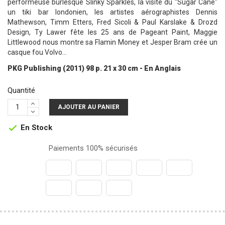
performeuse burlesque Slinky Sparkles, la visite du "Sugar Cane"
un tiki bar londonien, les artistes aérographistes Dennis
Mathewson, Timm Etters, Fred Sicoli & Paul Karslake & Drozd
Design, Ty Lawer fête les 25 ans de Pageant Paint, Maggie
Littlewood nous montre sa Flamin Money et Jesper Bram crée un
casque fou Volvo…
PKG Publishing (2011) 9
8 p. 21 x 30 cm - En Anglais
Quantité
AJOUTER AU PANIER
En Stock

Paiements 100% sécurisés