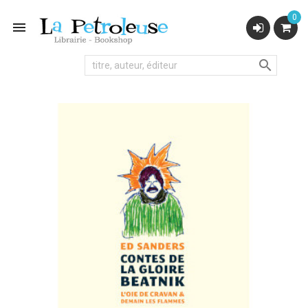
0

