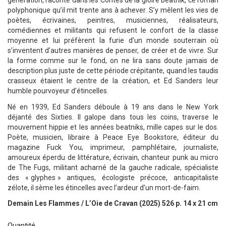
generation, raconte dans les Contes de la gloire beatnik, ce roman
polyphonique qu’il mit trente ans à achever. S’y mêlent les vies de
poètes, écrivaines, peintres, musiciennes, réalisateurs,
comédiennes et militants qui refusent le confort de la classe
moyenne et lui préfèrent la furie d’un monde souterrain où
s’inventent d’autres manières de penser, de créer et de vivre. Sur
la forme comme sur le fond, on ne lira sans doute jamais de
description plus juste de cette période crépitante, quand les taudis
crasseux étaient le centre de la création, et Ed Sanders leur
humble pourvoyeur d’étincelles.
Né en 1939, Ed Sanders déboule à 19 ans dans le New York
déjanté des Sixties. Il galope dans tous les coins, traverse le
mouvement hippie et les années beatniks, mille capes sur le dos.
Poète, musicien, libraire à Peace Eye Bookstore, éditeur du
magazine Fuck You, imprimeur, pamphlétaire, journaliste,
amoureux éperdu de littérature, écrivain, chanteur punk au micro
de The Fugs, militant acharné de la gauche radicale, spécialiste
des « glyphes » antiques, écologiste précoce, anticapitaliste
zélote, il sème les étincelles avec l’ardeur d’un mort-de-faim.
Demain Les Flammes / L’Oie de Cravan (2025) 526 p. 14 x 21 cm
Quantité