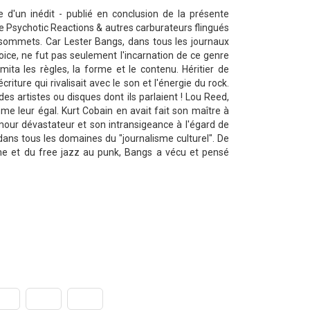
 d'un inédit - publié en conclusion de la présente
 de Psychotic Reactions & autres carburateurs flingués
sommets. Car Lester Bangs, dans tous les journaux
Voice, ne fut pas seulement l'incarnation de ce genre
namita les règles, la forme et le contenu. Héritier de
iture qui rivalisait avec le son et l'énergie du rock.
des artistes ou disques dont ils parlaient ! Lou Reed,
me leur égal. Kurt Cobain en avait fait son maître à
mour dévastateur et son intransigeance à l'égard de
dans tous les domaines du "journalisme culturel". De
sme et du free jazz au punk, Bangs a vécu et pensé