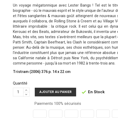
Un voyage mégatonnique avec Lester Bangs ! Tel est le titre
biographie - où le mauvais esprit et le style unique de l'auteur
et Fêtes sanglantes & mauvais goût atteignent de nouveaux 
auxquels il collabora, de Rolling Stone à Creem et au Village 
littéraire improbable : la critique rock. Il est celui qui en dy
Kerouac et des Beats, admirateur de Bukowski, il inventa une écr
Mais, très vite, ses textes s'avérèrent meilleurs que la plupart 
Patti Smith, Captain Beefheart, les Clash le considéraient com
penser. Au-delà de la musique, ses choix esthétiques, son hu
l'industrie constituent plus que jamais une référence absolue 
sa Californie natale à Détroit puis New York, du psychédéli
comme personne - jusqu'à sa mort en 1982 à trente-trois ans.
Tristram (2006) 376 p. 14 x 22 cm
Quantité
En Stock

AJOUTER AU PANIER
Paiements 100% sécurisés