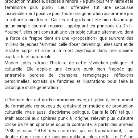
production musicale, décidés à rendre «le punk plus féministe et le
féminisme plus punk». Leur offensive fut une secousse
incroyablement positive pour toute une génération assommée par
la culture mainstream. Car les riot grrrls ont été bien davantage
qu’un simple courant musical : appliquant les principes du Do-It-
Yourself, elles ont construit une véritable culture alternative, dont
la force de frappe tient en une «proposition» que suivront des
milliers de jeunes femmes: celle d’oser devenir qui elles sont et de
résister corps et âme à la mort psychique dans une société
capitaliste et patriarcale.
Manon Labry retrace l’histoire de cette révolution politique et
culturelle. Elle déploie une écriture punk bien frappée qui
entremêle paroles de chansons, témoignages, réflexions
personnelles, extraits de fanzines et illustrations pour faire la
chronique d’une génération.
«L’histoire des riot grrrls commence avec, et grâce à, ce moment
de formidable renouveau de créativité en matière de production
culturelle, mais aussi d’activisme politique. Car si le DIY, tel qu’il
était associé aux sphères punk à l’origine, relevait plus qu’autre
chose de l’élan spontané sous la contrainte, à partir des années
1980 et sous l’effet des contextes qui se transforment, il se
double d’une prise de position politique plus nette. Le DIY ne