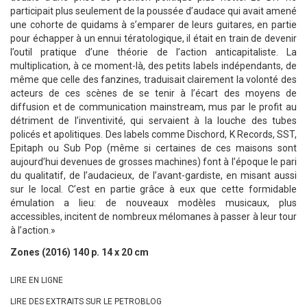
participait plus seulement de la poussée d’audace qui avait amené
une cohorte de quidams à s’emparer de leurs guitares, en partie
pour échapper à un ennui tératologique, il était en train de devenir
l’outil pratique d’une théorie de l’action anticapitaliste. La
multiplication, à ce moment-là, des petits labels indépendants, de
même que celle des fanzines, traduisait clairement la volonté des
acteurs de ces scènes de se tenir à l’écart des moyens de
diffusion et de communication mainstream, mus par le profit au
détriment de l’inventivité, qui servaient à la louche des tubes
policés et apolitiques. Des labels comme Dischord, K Records, SST,
Epitaph ou Sub Pop (même si certaines de ces maisons sont
aujourd’hui devenues de grosses machines) font à l’époque le pari
du qualitatif, de l’audacieux, de l’avant-gardiste, en misant aussi
sur le local. C’est en partie grâce à eux que cette formidable
émulation a lieu: de nouveaux modèles musicaux, plus
accessibles, incitent de nombreux mélomanes à passer à leur tour
à l’action.»
Zones (2016) 140 p. 14 x 20 cm
LIRE EN LIGNE
LIRE DES EXTRAITS SUR LE PETROBLOG