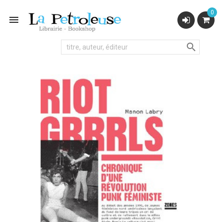
0

