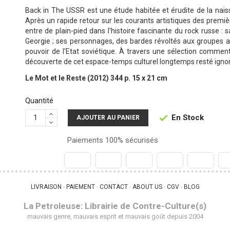
Back in The USSR est une étude habitée et érudite de la nais
Après un rapide retour sur les courants artistiques des premiè
entre de plain-pied dans l'histoire fascinante du rock russe : 
Georgie ; ses personnages, des bardes révoltés aux groupes a
pouvoir de l'Etat soviétique. À travers une sélection comme
découverte de cet espace-temps culturel longtemps resté ignor
Le Mot et le Reste (2012) 344 p. 15 x 21 cm
Quantité
En Stock

AJOUTER AU PANIER
Paiements 100% sécurisés
LIVRAISON
PAIEMENT
CONTACT
ABOUT US
CGV
BLOG
 - 
 - 
 - 
 - 
 - 
La Petroleuse: Librairie de Contre-Culture(s)
mauvais genre, mauvais esprit et mauvais goût depuis 2004