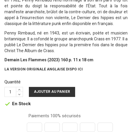
en 1982, Penny Rimbaud rend hommage à son ami parti trop tôt
et pointe du doigt la responsabilité de l’État. Tout à la fois
manifeste anarchiste, brûlot de la contre-culture, cri de douleur et
appel à l’insurrection non violente, Le Dernier des hippies est un
classique de la littérature punk enfin disponible en français.
Penny Rimbaud, né en 1943, est un écrivain, poète et musicien
britannique. Il a cofondé le groupe anarchopunk Crass en 1977. Il a
publié Le Dernier des hippies pour la première fois dans le disque
Christ The Album de Crass.
Demain Les Flammes (2023) 160 p. 11 x 18 cm
LA VERSION ORIGINALE ANGLAISE DISPO ICI
Quantité
AJOUTER AU PANIER
En Stock

Paiements 100% sécurisés