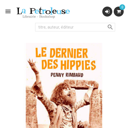
0

