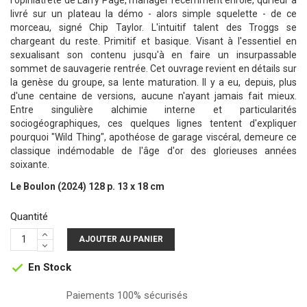
l'opiniâtreté de Larry Page, manager récemment enrôlé, qui leur a
livré sur un plateau la démo - alors simple squelette - de ce
morceau, signé Chip Taylor. L'intuitif talent des Troggs se
chargeant du reste. Primitif et basique. Visant à l'essentiel en
sexualisant son contenu jusqu'à en faire un insurpassable
sommet de sauvagerie rentrée. Cet ouvrage revient en détails sur
la genèse du groupe, sa lente maturation. Il y a eu, depuis, plus
d'une centaine de versions, aucune n'ayant jamais fait mieux.
Entre singulière alchimie interne et particularités
sociogéographiques, ces quelques lignes tentent d'expliquer
pourquoi "Wild Thing", apothéose de garage viscéral, demeure ce
classique indémodable de l'âge d'or des glorieuses années
soixante.
Le Boulon (2024) 128 p. 13 x 18 cm
Quantité
AJOUTER AU PANIER
En Stock

Paiements 100% sécurisés