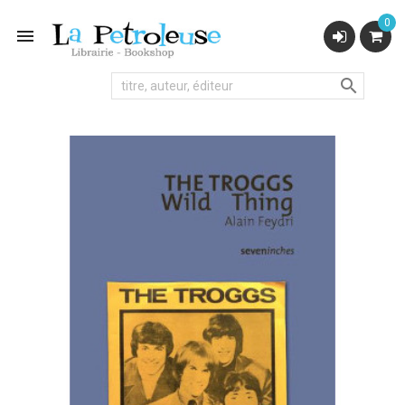
0

