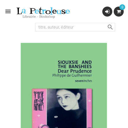
0

