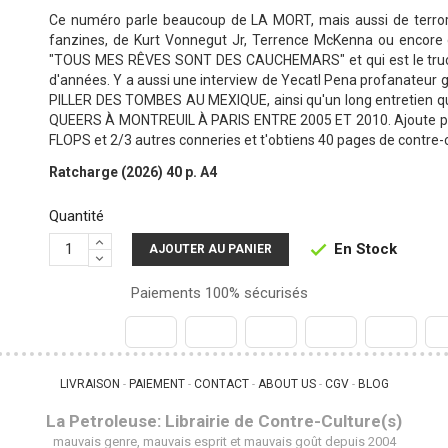
Ce numéro parle beaucoup de LA MORT, mais aussi de terror
fanzines, de Kurt Vonnegut Jr, Terrence McKenna ou encore de
"TOUS MES RÊVES SONT DES CAUCHEMARS" et qui est le truc le 
d'années. Y a aussi une interview de Yecatl Pena profanateur 
PILLER DES TOMBES AU MEXIQUE, ainsi qu'un long entretien qui
QUEERS À MONTREUIL À PARIS ENTRE 2005 ET 2010. Ajoute plein
FLOPS et 2/3 autres conneries et t'obtiens 40 pages de contre-c
Ratcharge (2026) 40 p. A4
Quantité
En Stock

AJOUTER AU PANIER
Paiements 100% sécurisés
LIVRAISON
PAIEMENT
CONTACT
ABOUT US
CGV
BLOG
 - 
 - 
 - 
 - 
 - 
La Petroleuse: Librairie de Contre-Culture(s)
mauvais genre, mauvais esprit et mauvais goût depuis 2004