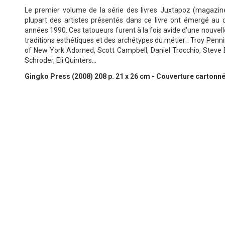
Le premier volume de la série des livres Juxtapoz (magazine 
plupart des artistes présentés dans ce livre ont émergé au 
années 1990. Ces tatoueurs furent à la fois avide d'une nouvel
traditions esthétiques et des archétypes du métier : Troy Penn
of New York Adorned, Scott Campbell, Daniel Trocchio, Steve B
Schroder, Eli Quinters…
Gingko Press (2008) 208 p. 21 x 26 cm - Couverture cartonn