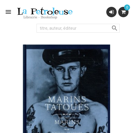
0

