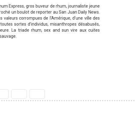
m Express, gros buveur de rhum, journaliste jeune
écroché un boulot de reporter au San Juan Daily News.
les valeurs corrompues de l'Amérique, d'une ville des
er toutes sortes d’individus, misanthropes désabusés,
leure. La triade rhum, sex and sun vire aux cuites
 sauvage.