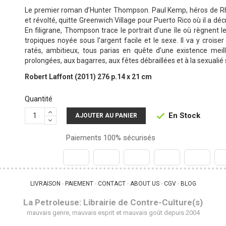
Le premier roman d’Hunter Thompson. Paul Kemp, héros de Rhu
et révolté, quitte Greenwich Village pour Puerto Rico où il a d
En filigrane, Thompson trace le portrait d'une île où règnent 
tropiques noyée sous l'argent facile et le sexe. Il va y crois
ratés, ambitieux, tous parias en quête d’une existence meil
prolongées, aux bagarres, aux fêtes débraillées et à la sexualié
Robert Laffont (2011) 276 p.14 x 21 cm
Quantité
En Stock

AJOUTER AU PANIER
Paiements 100% sécurisés
LIVRAISON
PAIEMENT
CONTACT
ABOUT US
CGV
BLOG
 - 
 - 
 - 
 - 
 - 
La Petroleuse: Librairie de Contre-Culture(s)
mauvais genre, mauvais esprit et mauvais goût depuis 2004