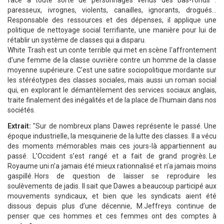
face à toute sorte de personnages venus des bas-fonds :
paresseux, ivrognes, violents, canailles, ignorants, drogués...
Responsable des ressources et des dépenses, il applique une
politique de nettoyage social terrifiante, une manière pour lui de
rétablir un système de classes qui a disparu.
White Trash est un conte terrible qui met en scène l'affrontement
d'une femme de la classe ouvrière contre un homme de la classe
moyenne supérieure. C'est une satire sociopolitique mordante sur
les stéréotypes des classes sociales, mais aussi un roman social
qui, en explorant le démantèlement des services sociaux anglais,
traite finalement des inégalités et de la place de l'humain dans nos
sociétés.
Extrait:
"Sur de nombreux plans Dawes représente le passé. Une
époque industrielle, la mesquinerie de la lutte des classes. Il a vécu
des moments mémorables mais ces jours-là appartiennent au
passé. L’Occident s’est rangé et a fait de grand progrès. Le
Royaume uni n’a jamais été mieux rationnalisé et n’a jamais moins
gaspillé. Hors de question de laisser se reproduire les
soulèvements de jadis. Il sait que Dawes a beaucoup participé aux
mouvements syndicaux, et bien que les syndicats aient été
dissous depuis plus d’une décennie, M.Jeffreys continue de
penser que ces hommes et ces femmes ont des comptes à