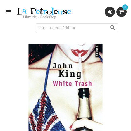
0

