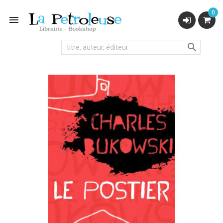
0

